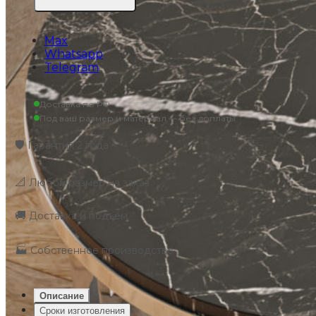
Max
Whatsapp
Telegram
Доставка по РФ
Под ваш размер и материал — без доплаты
🛡️
Гарантия 2 года
📐
Любой размер на заказ
🚚
Доставка и подъём
🏭
Собственное производство
Описание
Сроки изготовления