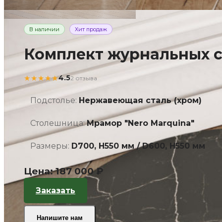
В наличии
Хит продаж
Комплект журнальных с
★★★★★
4.5
2 отзыва
Подстолье:
Нержавеющая сталь (хром)
Столешница:
Мрамор "Nero Marquina"
Размеры:
D700, H550 мм / D600, H550 мм
Цена:
187 000 ₽
Заказать
Напишите нам