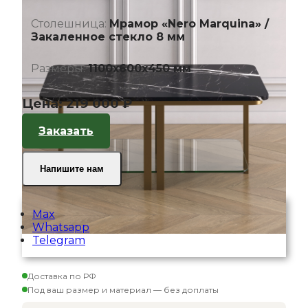
Столешница:
Мрамор «Nero Marquina» /
Закаленное стекло 8 мм
Размеры:
1100х600х450 мм
Цена:
219 000 ₽
Заказать
Напишите нам
Max
Whatsapp
Telegram
Доставка по РФ
Под ваш размер и материал — без доплаты