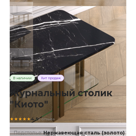
В наличии
Хит продаж
Журнальный столик
"Киото"
★★★★★
4.5
2 отзыва
Подстолье:
Нержавеющая сталь (золото)