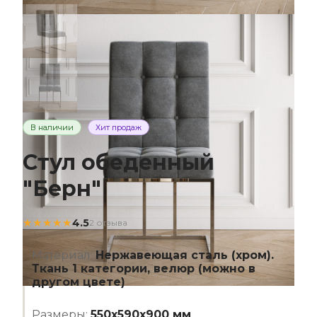
В наличии
Хит продаж
Стул обеденный
"Берн"
★★★★★
4.5
2 отзыва
Материал:
Нержавеющая сталь (хром).
Ткань 1 категории, велюр (можно в
другом цвете)
Размеры:
550х590х900 мм