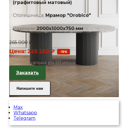
(графитовый матовый)
Столешница:
Мрамор "Orobico"
Размеры:
2000х1000х750 мм
265 000
₽
Цена: 225 250 ₽
-15%
Цена актуальна до 20 июня
Заказать
Напишите нам
Max
Whatsapp
Telegram