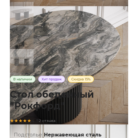
В наличии
Хит продаж
Скидка 15%
Стол обеденный
"Рокфорд"
★★★★★
4.5
2 отзыва
Подстолье:
Нержавеющая сталь