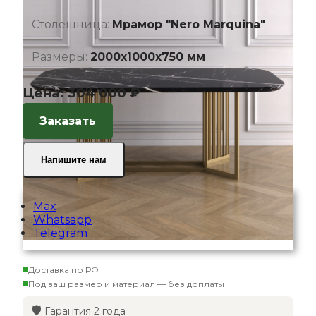
Столешница:
Мрамор "Nero Marquina"
Размеры:
2000х1000х750 мм
Цена:
304 000 ₽
Заказать
Напишите нам
Max
Whatsapp
Telegram
Доставка по РФ
Под ваш размер и материал — без доплаты
🛡️
Гарантия 2 года